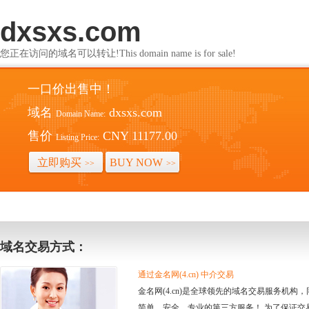
dxsxs.com
您正在访问的域名可以转让!This domain name is for sale!
一口价出售中！
域名
dxsxs.com
Domain Name:
售价
CNY 11177.00
Listing Price:
立即购买
BUY NOW
>>
>>
域名交易方式：
通过金名网(4.cn) 中介交易
金名网(4.cn)是全球领先的域名交易服务机
简单、安全、专业的第三方服务！ 为了保证交