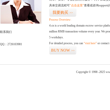
具体交易流程可
“点击这里”
查看或咨询support@
我要购买
>>
Process Overview:
4.cn is a world leading domain escrow service plat
million RMB transaction volume every year. We promi
联系我们
5 workdays.
For detailed process, you can
“visit here”
or contact
QQ：2726103981
BUY NOW
>>
Copyright © 1998 -2025 ww